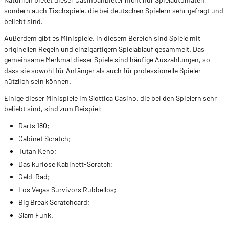
sondern auch Tischspiele, die bei deutschen Spielern sehr gefragt und
beliebt sind.
Außerdem gibt es Minispiele. In diesem Bereich sind Spiele mit
originellen Regeln und einzigartigem Spielablauf gesammelt. Das
gemeinsame Merkmal dieser Spiele sind häufige Auszahlungen, so
dass sie sowohl für Anfänger als auch für professionelle Spieler
nützlich sein können.
Einige dieser Minispiele im Slottica Casino, die bei den Spielern sehr
beliebt sind, sind zum Beispiel:
Darts 180;
Cabinet Scratch;
Tutan Keno;
Das kuriose Kabinett-Scratch;
Geld-Rad;
Los Vegas Survivors Rubbellos;
Big Break Scratchcard;
Slam Funk.