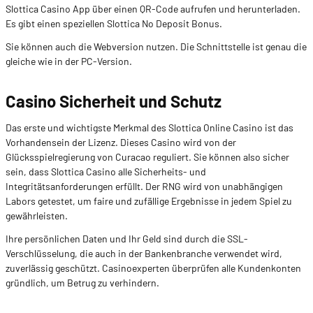
Slottica Casino App über einen QR-Code aufrufen und herunterladen.
Es gibt einen speziellen Slottica No Deposit Bonus.
Sie können auch die Webversion nutzen. Die Schnittstelle ist genau die
gleiche wie in der PC-Version.
Casino Sicherheit und Schutz
Das erste und wichtigste Merkmal des Slottica Online Casino ist das
Vorhandensein der Lizenz. Dieses Casino wird von der
Glücksspielregierung von Curacao reguliert. Sie können also sicher
sein, dass Slottica Casino alle Sicherheits- und
Integritätsanforderungen erfüllt. Der RNG wird von unabhängigen
Labors getestet, um faire und zufällige Ergebnisse in jedem Spiel zu
gewährleisten.
Ihre persönlichen Daten und Ihr Geld sind durch die SSL-
Verschlüsselung, die auch in der Bankenbranche verwendet wird,
zuverlässig geschützt. Casinoexperten überprüfen alle Kundenkonten
gründlich, um Betrug zu verhindern.