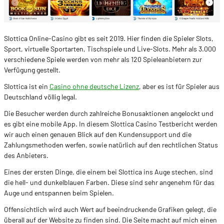
Slottica Online-Casino gibt es seit 2019. Hier finden die Spieler Slots,
Sport, virtuelle Sportarten, Tischspiele und Live-Slots. Mehr als 3.000
verschiedene Spiele werden von mehr als 120 Spieleanbietern zur
Verfügung gestellt.
Slottica ist ein
Casino ohne deutsche Lizenz
, aber es ist für Spieler aus
Deutschland völlig legal.
Die Besucher werden durch zahlreiche Bonusaktionen angelockt und
es gibt eine mobile App. In diesem Slottica Casino Testbericht werden
wir auch einen genauen Blick auf den Kundensupport und die
Zahlungsmethoden werfen, sowie natürlich auf den rechtlichen Status
des Anbieters.
Eines der ersten Dinge, die einem bei Slottica ins Auge stechen, sind
die hell- und dunkelblauen Farben. Diese sind sehr angenehm für das
Auge und entspannen beim Spielen.
Offensichtlich wird auch Wert auf beeindruckende Grafiken gelegt, die
überall auf der Website zu finden sind. Die Seite macht auf mich einen