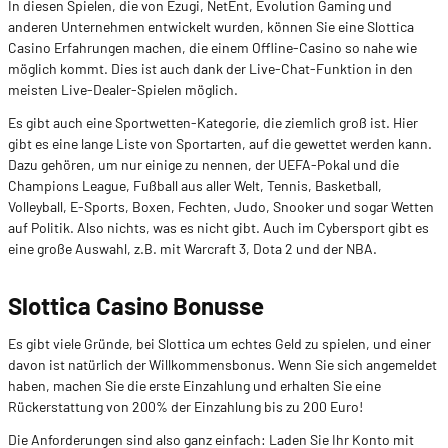
In diesen Spielen, die von Ezugi, NetEnt, Evolution Gaming und
anderen Unternehmen entwickelt wurden, können Sie eine Slottica
Casino Erfahrungen machen, die einem Offline-Casino so nahe wie
möglich kommt. Dies ist auch dank der Live-Chat-Funktion in den
meisten Live-Dealer-Spielen möglich.
Es gibt auch eine Sportwetten-Kategorie, die ziemlich groß ist. Hier
gibt es eine lange Liste von Sportarten, auf die gewettet werden kann.
Dazu gehören, um nur einige zu nennen, der UEFA-Pokal und die
Champions League, Fußball aus aller Welt, Tennis, Basketball,
Volleyball, E-Sports, Boxen, Fechten, Judo, Snooker und sogar Wetten
auf Politik. Also nichts, was es nicht gibt. Auch im Cybersport gibt es
eine große Auswahl, z.B. mit Warcraft 3, Dota 2 und der NBA.
Slottica Casino Bonusse
Es gibt viele Gründe, bei Slottica um echtes Geld zu spielen, und einer
davon ist natürlich der Willkommensbonus. Wenn Sie sich angemeldet
haben, machen Sie die erste Einzahlung und erhalten Sie eine
Rückerstattung von 200% der Einzahlung bis zu 200 Euro!
Die Anforderungen sind also ganz einfach: Laden Sie Ihr Konto mit