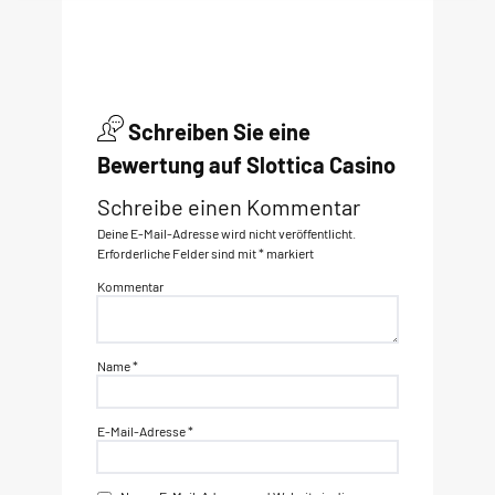
Schreiben Sie eine
Bewertung auf Slottica Casino
Schreibe einen Kommentar
Deine E-Mail-Adresse wird nicht veröffentlicht.
Erforderliche Felder sind mit
*
markiert
Kommentar
Name
*
E-Mail-Adresse
*