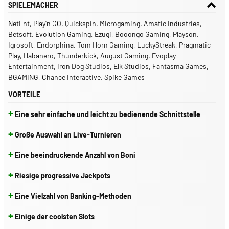
SPIELEMACHER
NetEnt
Play'n GO
Quickspin
Microgaming
Amatic Industries
Betsoft
Evolution Gaming
Ezugi
Booongo Gaming
Playson
Igrosoft
Endorphina
Tom Horn Gaming
LuckyStreak
Pragmatic
Play
Habanero
Thunderkick
August Gaming
Evoplay
Entertainment
Iron Dog Studios
Elk Studios
Fantasma Games
BGAMING
Chance Interactive
Spike Games
VORTEILE
+
Eine sehr einfache und leicht zu bedienende Schnittstelle
+
Große Auswahl an Live-Turnieren
+
Eine beeindruckende Anzahl von Boni
+
Riesige progressive Jackpots
+
Eine Vielzahl von Banking-Methoden
+
Einige der coolsten Slots