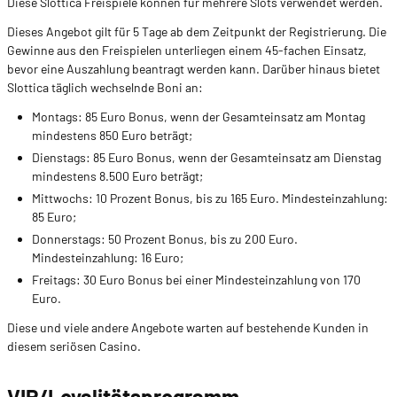
Diese Slottica Freispiele können für mehrere Slots verwendet werden.
Dieses Angebot gilt für 5 Tage ab dem Zeitpunkt der Registrierung. Die
Gewinne aus den Freispielen unterliegen einem 45-fachen Einsatz,
bevor eine Auszahlung beantragt werden kann. Darüber hinaus bietet
Slottica täglich wechselnde Boni an:
Montags
: 85 Euro Bonus, wenn der Gesamteinsatz am Montag
mindestens 850 Euro beträgt;
Dienstags
: 85 Euro Bonus, wenn der Gesamteinsatz am Dienstag
mindestens 8.500 Euro beträgt;
Mittwochs
: 10 Prozent Bonus, bis zu 165 Euro. Mindesteinzahlung:
85 Euro;
Donnerstags
: 50 Prozent Bonus, bis zu 200 Euro.
Mindesteinzahlung: 16 Euro;
Freitags
: 30 Euro Bonus bei einer Mindesteinzahlung von 170
Euro.
Diese und viele andere Angebote warten auf bestehende Kunden in
diesem seriösen Casino.
VIP/Loyalitätsprogramm