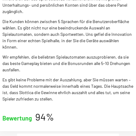
Unterhaltungs- und persönlichen Konten sind über das obere Panel
zugänglich.
Die Kunden können zwischen 5 Sprachen für die Benutzeroberfläche
wählen. Es gibt nicht nur eine beeindruckende Auswahl an
Spielautomaten, sondern auch Sportwetten. Uns gefiel die Innovation
in Form einer echten Spielhalle, in der Sie die Geräte auswählen
können.
Wir empfehlen, die beliebten Spielautomaten auszuprobieren, da sie
das beste Gameplay bieten und die Bonusrunden alle 5-10 Drehungen
ausfallen.
Es gibt keine Probleme mit der Auszahlung, aber Sie müssen warten –
das Geld kommt normalerweise innerhalb eines Tages. Die Hauptsache
ist, dass Slottica die Gewinne ehrlich auszahlt und alles tut, um seine
Spieler zufrieden zu stellen.
94%
Bewertung