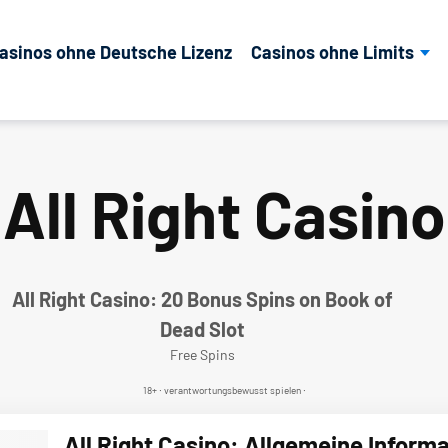
asinos ohne Deutsche Lizenz
Casinos ohne Limits
All Right Casino
All Right Casino: 20 Bonus Spins on Book of
Dead Slot
Free Spins
18+ ∙ verantwortungsbewusst spielen ∙
All Right Casino: Allgemeine Inform