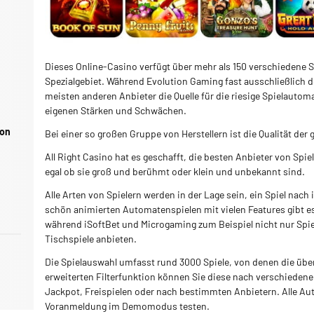
Dieses Online-Casino verfügt über mehr als 150 verschiedene 
Spezialgebiet. Während Evolution Gaming fast ausschließlich d
meisten anderen Anbieter die Quelle für die riesige Spielautom
eigenen Stärken und Schwächen.
ion
Bei einer so großen Gruppe von Herstellern ist die Qualität d
All Right Casino hat es geschafft, die besten Anbieter von S
egal ob sie groß und berühmt oder klein und unbekannt sind.
Alle Arten von Spielern werden in der Lage sein, ein Spiel nac
schön animierten Automatenspielen mit vielen Features gibt e
während iSoftBet und Microgaming zum Beispiel nicht nur Sp
Tischspiele anbieten.
Die Spielauswahl umfasst rund 3000 Spiele, von denen die übe
erweiterten Filterfunktion können Sie diese nach verschiedene
Jackpot, Freispielen oder nach bestimmten Anbietern. Alle A
Voranmeldung im Demomodus testen.