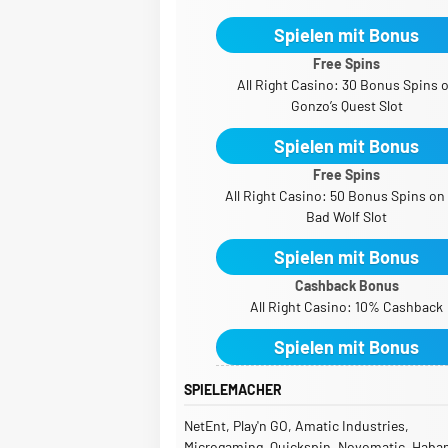
Spielen mit Bonus
Free Spins
All Right Casino: 30 Bonus Spins 
Gonzo’s Quest Slot
Spielen mit Bonus
Free Spins
All Right Casino: 50 Bonus Spins on
Bad Wolf Slot
Spielen mit Bonus
Cashback Bonus
All Right Casino: 10% Cashback
Spielen mit Bonus
SPIELEMACHER
NetEnt
Play'n GO
Amatic Industries
Microgaming
Quickspin
Novomatic
Haba