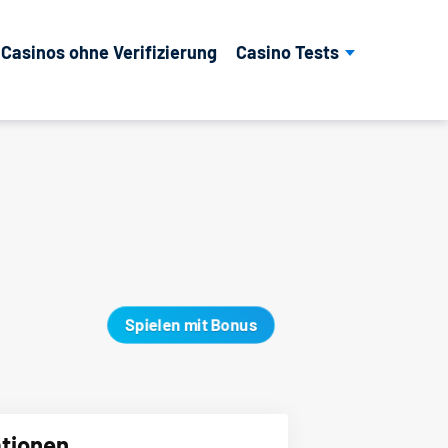
Casinos ohne Verifizierung
Casino Tests
Spielen mit Bonus
ationen