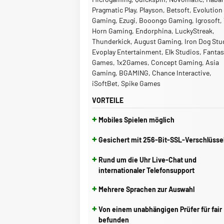
Pragmatic Play
Playson
Betsoft
Evolution
Gaming
Ezugi
Booongo Gaming
Igrosoft
Horn Gaming
Endorphina
LuckyStreak
Thunderkick
August Gaming
Iron Dog Stu
Evoplay Entertainment
Elk Studios
Fanta
Games
1x2Games
Concept Gaming
Asia
Gaming
BGAMING
Chance Interactive
iSoftBet
Spike Games
VORTEILE
+
Mobiles Spielen möglich
+
Gesichert mit 256-Bit-SSL-Verschlüsse
+
Rund um die Uhr Live-Chat und
internationaler Telefonsupport
+
Mehrere Sprachen zur Auswahl
+
Von einem unabhängigen Prüfer für fair
befunden