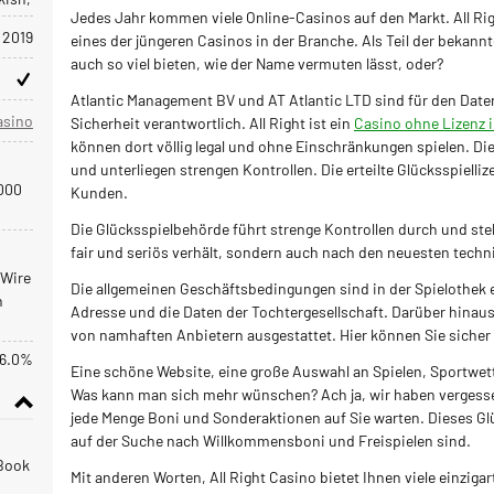
Jedes Jahr kommen viele Online-Casinos auf den Markt. All Rig
2019
eines der jüngeren Casinos in der Branche. Als Teil der bekann
auch so viel bieten, wie der Name vermuten lässt, oder?
Atlantic Management BV und AT Atlantic LTD sind für den Daten
asino
Sicherheit verantwortlich. All Right ist ein
Casino ohne Lizenz 
können dort völlig legal und ohne Einschränkungen spielen. Die
und unterliegen strengen Kontrollen. Die erteilte Glücksspiellize
000
Kunden.
h
Die Glücksspielbehörde führt strenge Kontrollen durch und stell
fair und seriös verhält, sondern auch nach den neuesten techn
 Wire
Die allgemeinen Geschäftsbedingungen sind in der Spielothek e
n
Adresse und die Daten der Tochtergesellschaft. Darüber hinaus
von namhaften Anbietern ausgestattet. Hier können Sie sicher
6.0%
Eine schöne Website, eine große Auswahl an Spielen, Sportwe
Was kann man sich mehr wünschen? Ach ja, wir haben vergesse
jede Menge Boni und Sonderaktionen auf Sie warten. Dieses Glüc
auf der Suche nach Willkommensboni und Freispielen sind.
 Book
Mit anderen Worten, All Right Casino bietet Ihnen viele einzigart